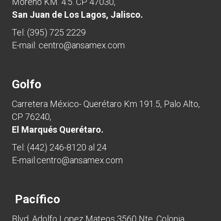
Moreno KM. 4.5. CP 47030,
San Juan de Los Lagos, Jalisco.
Tel:
(395) 725 2229
E-mail:
centro@ansamex.com
Golfo
Carretera México- Querétaro Km 191.5, Palo Alto,
CP 76240,
El Marqués Querétaro.
Tel:
(442) 246-8120 al 24
E-mail:
centro@ansamex.com
Pacífico
Blvd. Adolfo Lopez Mateos 3560 Nte. Colonia