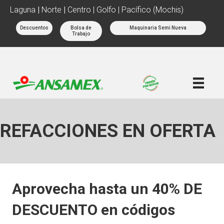
Laguna
|
Norte
|
Centro | Golfo | Pacífico (Mochis)
Descuentos
Bolsa de
Maquinaria Semi Nueva
Trabajo
REFACCIONES EN OFERTA
Aprovecha hasta un 40% DE
DESCUENTO en códigos