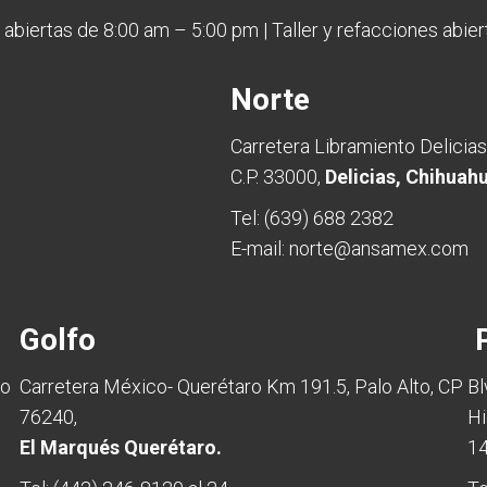
 abiertas de 8:00 am – 5:00 pm | Taller y refacciones abie
Norte
8
Carretera Libramiento Delicias
C.P. 33000,
Delicias, Chihuah
Tel:
(639) 688 2382
E-mail:
norte@ansamex.com
Golfo
P
no
Carretera México- Querétaro Km 191.5, Palo Alto, CP
Bl
76240,
Hi
El Marqués Querétaro.
14