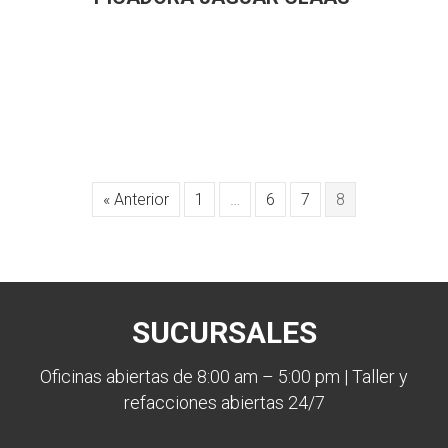
« Anterior
1
…
6
7
8
SUCURSALES
Oficinas abiertas de 8:00 am – 5:00 pm | Taller y
refacciones abiertas 24/7