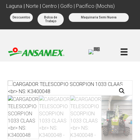
Laguna
|
Norte
|
Centro | Golfo | Pacífico (Mochis)
Descuentos
Bolsa de
Maquinaria Semi Nueva
Trabajo