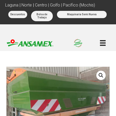
Laguna
|
Norte
|
Centro | Golfo | Pacífico (Mochis)
Descuentos
Bolsa de
Maquinaria Semi Nueva
Trabajo