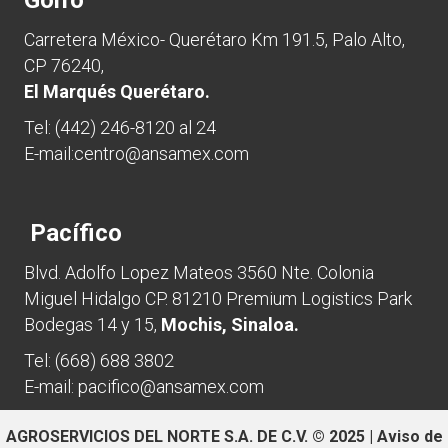
Carretera México- Querétaro Km 191.5, Palo Alto,
CP 76240,
El Marqués Querétaro.
Tel:
(442) 246-8120 al 24
E-mail:
centro@ansamex.com
Pacífico
Blvd. Adolfo Lopez Mateos 3560 Nte. Colonia
Miguel Hidalgo CP. 81210 Premium Logistics Park
Bodegas 14 y 15,
Mochis, Sinaloa.
Tel:
(668) 688 3802
E-mail:
pacifico@ansamex.com
AGROSERVICIOS DEL NORTE S.A. DE C.V. © 2025 |
Aviso de