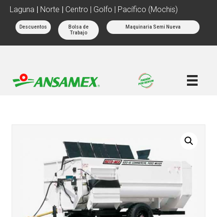
Laguna
|
Norte
|
Centro | Golfo | Pacífico (Mochis)
Descuentos
Bolsa de
Maquinaria Semi Nueva
Trabajo