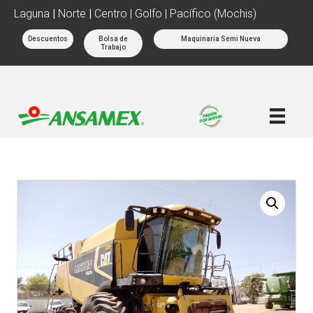
Laguna
|
Norte
|
Centro | Golfo | Pacífico (Mochis)
Descuentos
Bolsa de
Maquinaria Semi Nueva
Trabajo