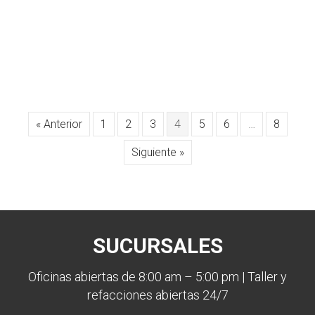
« Anterior
1
2
3
4
5
6
…
8
Siguiente »
SUCURSALES
Oficinas abiertas de 8:00 am – 5:00 pm | Taller y
refacciones abiertas 24/7