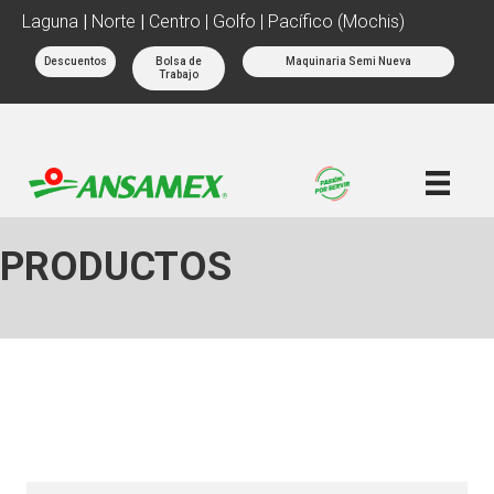
Laguna
|
Norte
|
Centro | Golfo | Pacífico (Mochis)
Descuentos
Bolsa de
Maquinaria Semi Nueva
Trabajo
PRODUCTOS