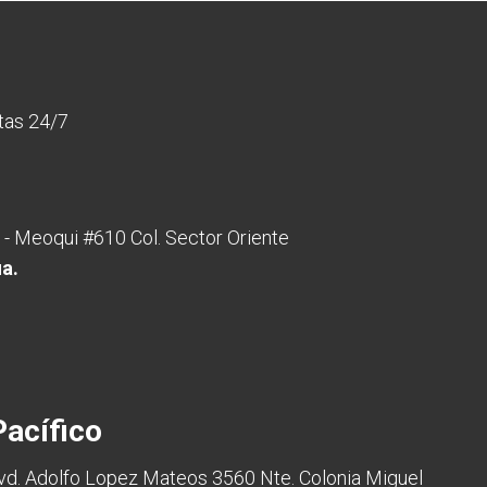
rtas 24/7
 - Meoqui #610 Col. Sector Oriente
ua.
acífico
vd. Adolfo Lopez Mateos 3560 Nte. Colonia Miguel