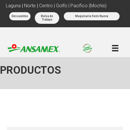
Laguna
|
Norte
|
Centro | Golfo | Pacífico (Mochis)
Descuentos
Bolsa de
Maquinaria Semi Nueva
Trabajo
PRODUCTOS