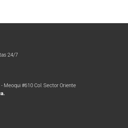
rtas 24/7
 - Meoqui #610 Col. Sector Oriente
ua.