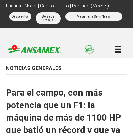
Laguna
|
Norte
|
Centro | Golfo | Pacífico (Mochis)
Descuentos
Bolsa de
Maquinaria Semi Nueva
Trabajo
NOTICIAS GENERALES
Para el campo, con más
potencia que un F1: la
máquina de más de 1100 HP
que batió un récord y que ya