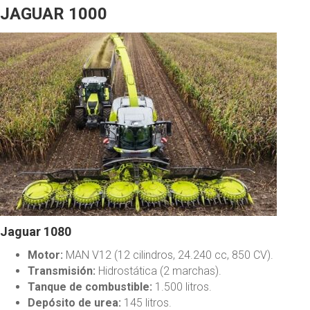
JAGUAR 1000
Jaguar 1080
Motor:
MAN V12 (12 cilindros, 24.240 cc, 850 CV).
Transmisión:
Hidrostática (2 marchas).
Tanque de combustible:
1.500 litros.
Depósito de urea:
145 litros.