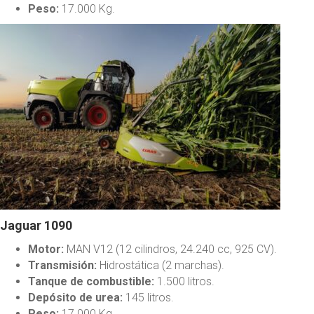
Peso:
17.000 Kg.
Jaguar 1090
Motor:
MAN V12 (12 cilindros, 24.240 cc, 925 CV).
Transmisión:
Hidrostática (2 marchas).
Tanque de combustible:
1.500 litros.
Depósito de urea:
145 litros.
Peso:
17.000 Kg.