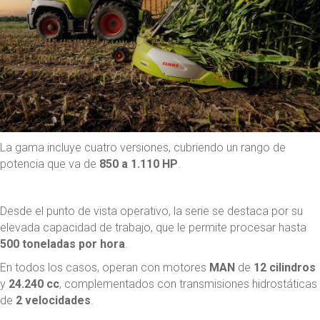
La gama incluye cuatro versiones, cubriendo un rango de
potencia que va de
850 a 1.110 HP
.
Desde el punto de vista operativo, la serie se destaca por su
elevada capacidad de trabajo, que le permite procesar hasta
500 toneladas por hora
.
En todos los casos, operan con motores
MAN
de
12 cilindros
y
24.240 cc
, complementados con transmisiones hidrostáticas
de
2 velocidades
.