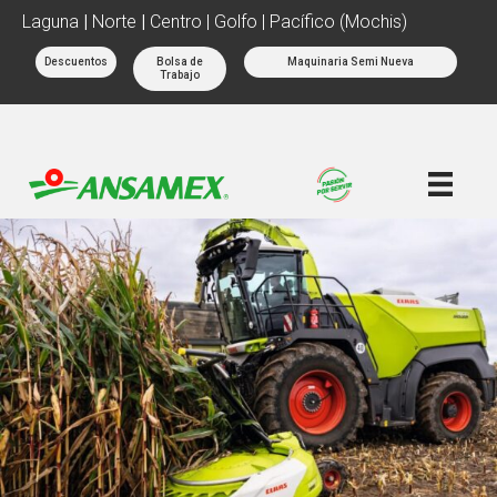
Laguna
|
Norte
|
Centro | Golfo | Pacífico (Mochis)
Descuentos
Bolsa de
Maquinaria Semi Nueva
Trabajo